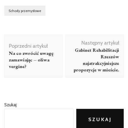
Schody przemysłowe
Nawigacja
Następny artykuł
wpisu
Poprzedni artykuł
Gabinet Rehabilitacji
Na co zwrócić uwagę
Rzeszów
zamawiając – oliwa
najatrakcyjniejsze
vergine?
propozycje w mieście.
Szukaj
SZUKAJ