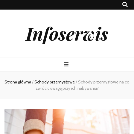
Infoserwis
Strona główna
/
Schody przemysłowe
/
Schody przemysłowe na co
zwrócić uwagę przy ich nabywaniu?