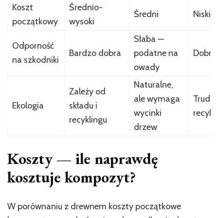
Koszt
Średnio-
Średni
Niski-
początkowy
wysoki
Słaba —
Odporność
Bardzo dobra
podatne na
Dobra
na szkodniki
owady
Naturalne,
Zależy od
ale wymaga
Trudni
Ekologia
składu i
wycinki
recykl
recyklingu
drzew
Koszty — ile naprawdę
kosztuje kompozyt?
W porównaniu z drewnem koszty początkowe