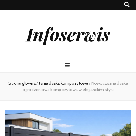
Infoserwis
Strona główna
/
tania deska kompozytowa
/
Nowoczesna deska
ogrodzeniowa kompozytowa w eleganckim stylu