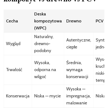
Deska
Cecha
kompozytowa
Drewno
PCV
(WPC)
Naturalny,
Autentyczne,
Syntet
Wygląd
drewno-
ciepłe
jednol
podobny
Wysok
Wysoka,
Średnia,
kruch
Trwałość
odporna na
wymaga
niskic
wilgoć
konserwacji
tempe
Wysoka —
Konserwacja
Niska — mycie
impregnacja,
Niska 
malowanie