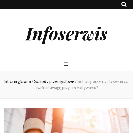
Infoserwis
Strona główna
/
Schody przemysłowe
/
Schody przemysłowe na co
zwrócić uwagę przy ich nabywaniu?