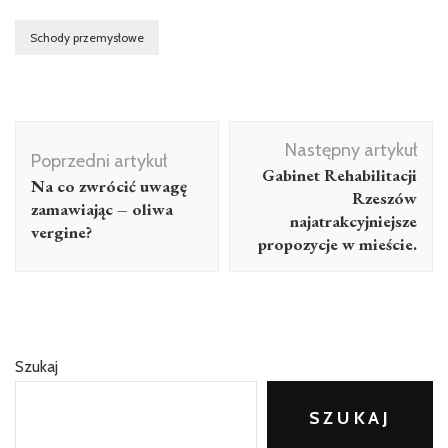
Schody przemysłowe
Nawigacja
Następny artykuł
wpisu
Poprzedni artykuł
Gabinet Rehabilitacji
Na co zwrócić uwagę
Rzeszów
zamawiając – oliwa
najatrakcyjniejsze
vergine?
propozycje w mieście.
Szukaj
SZUKAJ